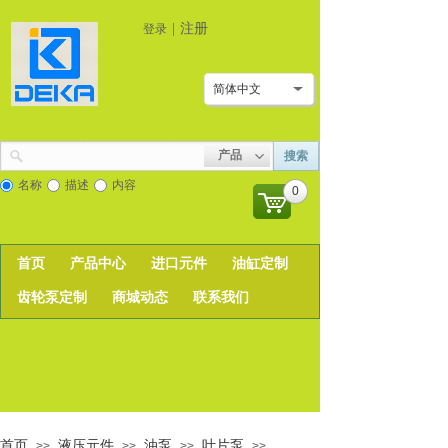
|
注册
登录
简体中文
产品
搜索
名称
描述
内容
0
首页
产品中心
进口元件
油缸定制
齿轮泵定制
商城动态
联系我们
首页
液压元件
油泵
叶片泵
>>
>>
>>
>>