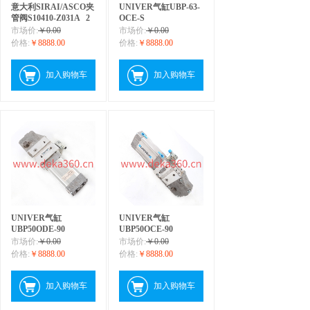
意大利SIRAI/ASCO夹
UNIVER气缸UBP-63-
管阀S10410-Z031A
2
OCE-S
市场价:
￥0.00
市场价:
￥0.00
价格:
￥8888.00
价格:
￥8888.00
加入购物车
加入购物车
UNIVER气缸
UNIVER气缸
UBP50ODE-90
UBP50OCE-90
市场价:
￥0.00
市场价:
￥0.00
价格:
￥8888.00
价格:
￥8888.00
加入购物车
加入购物车