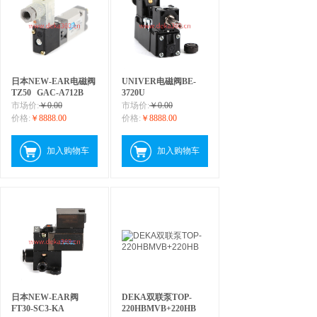
日本NEW-EAR电磁阀
UNIVER电磁阀BE-
TZ50
GAC-A712B
3720U
市场价:
￥0.00
市场价:
￥0.00
价格:
￥8888.00
价格:
￥8888.00
加入购物车
加入购物车
日本NEW-EAR阀
DEKA双联泵TOP-
FT30-SC3-KA
220HBMVB+220HB