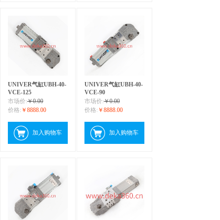
UNIVER气缸UBH-40-
UNIVER气缸UBH-40-
VCE-125
VCE-90
市场价:
￥0.00
市场价:
￥0.00
价格:
￥8888.00
价格:
￥8888.00
加入购物车
加入购物车