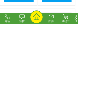
电话
短信
邮件
购物车
UNIVER过滤调压阀
UNIVER电磁阀BE-
HZE1B10GM
4000
市场价:
￥0.00
市场价:
￥0.00
价格:
￥8888.00
价格:
￥1100.00
加入购物车
加入购物车