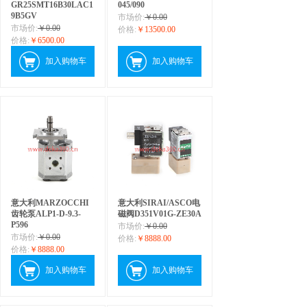
GR25SMT16B30LAC1
045/090
9B5GV
市场价:
￥0.00
市场价:
￥0.00
价格:
￥13500.00
价格:
￥6500.00
加入购物车
加入购物车
意大利MARZOCCHI
意大利SIRAI/ASCO电
齿轮泵ALP1-D-9.3-
磁阀D351V01G-ZE30A
P596
市场价:
￥0.00
市场价:
￥0.00
价格:
￥8888.00
价格:
￥8888.00
加入购物车
加入购物车