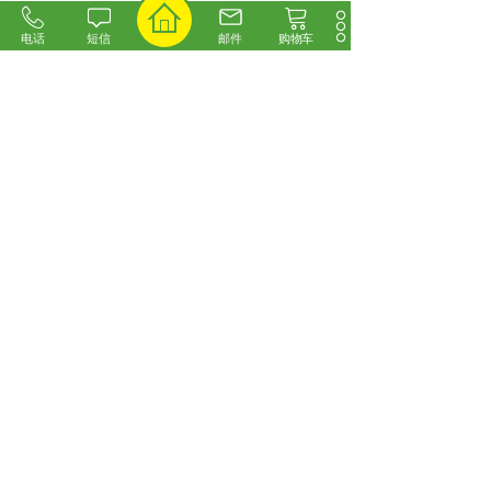
电话
短信
邮件
购物车
意大利DANFOSS双联
HALDEX/CONCENT
泵
RIC双联泵80910417
SNW3NN/022LN07SL
价格:
￥8888.00
N
价格:
￥8888.00
加入购物车
加入购物车
台湾HONOR双联泵
法国HPI齿轮泵