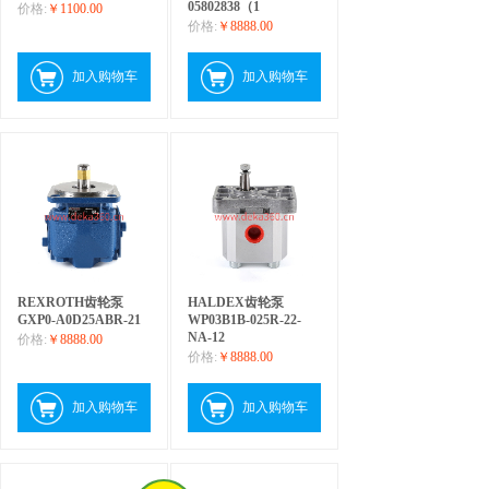
05802838（1
价格:
￥1100.00
价格:
￥8888.00
加入购物车
加入购物车
REXROTH齿轮泵
HALDEX齿轮泵
GXP0-A0D25ABR-21
WP03B1B-025R-22-
NA-12
价格:
￥8888.00
价格:
￥8888.00
加入购物车
加入购物车