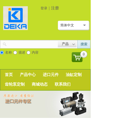
|
注册
登录
简体中文
产品
搜索
名称
描述
内容
0
首页
产品中心
进口元件
油缸定制
齿轮泵定制
商城动态
联系我们