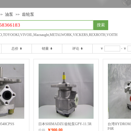
油泵
齿轮泵
>>
>>
搜索
,TOYOOKI,VIVOIL,Macnaught,METALWORK,VICKERS,REXROTH,VOITH
总价
销量
评论
￥
-
￥
40CPSS
日本SHIMADZU齿轮泵GPY-11.5R
台湾HYDROM
F6R
￥900.00
价格: