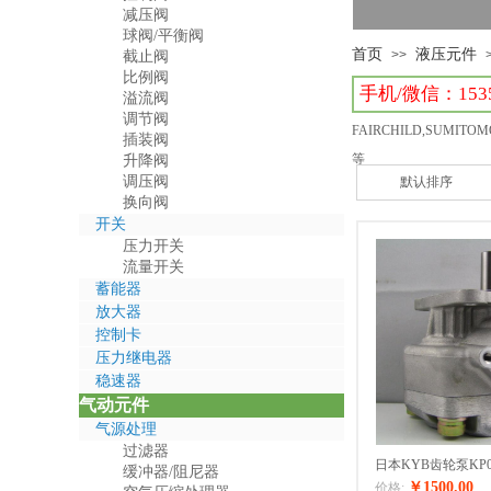
减压阀
球阀/平衡阀
首页
液压元件
>>
截止阀
比例阀
溢流阀
调节阀
FAIRCHILD,SUMITOMO
插装阀
等
升降阀
调压阀
默认排序
换向阀
开关
压力开关
流量开关
蓄能器
放大器
控制卡
压力继电器
稳速器
气动元件
气源处理
过滤器
日本KYB齿轮泵KP05
缓冲器/阻尼器
￥1500.00
价格: