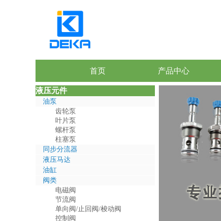
首页
产品中心
液压元件
油泵
齿轮泵
叶片泵
螺杆泵
柱塞泵
同步分流器
液压马达
油缸
阀类
电磁阀
节流阀
单向阀/止回阀/梭动阀
控制阀