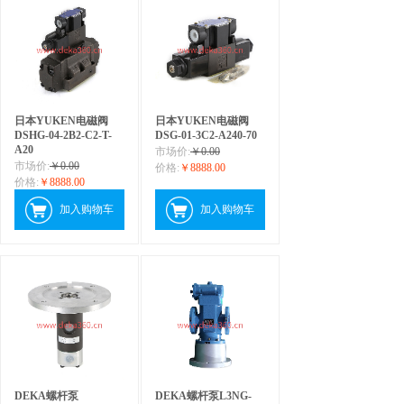
日本YUKEN电磁阀
日本YUKEN电磁阀
DSHG-04-2B2-C2-T-
DSG-01-3C2-A240-70
A20
市场价:
￥0.00
市场价:
￥0.00
价格:
￥8888.00
价格:
￥8888.00
加入购物车
加入购物车
DEKA螺杆泵
DEKA螺杆泵L3NG-