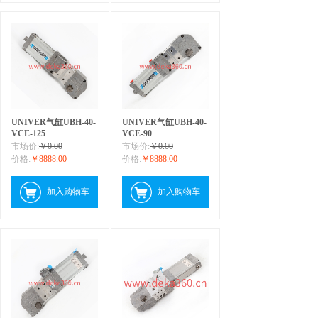
UNIVER气缸UBH-40-
UNIVER气缸UBH-40-
VCE-125
VCE-90
市场价:
￥0.00
市场价:
￥0.00
价格:
￥8888.00
价格:
￥8888.00
加入购物车
加入购物车