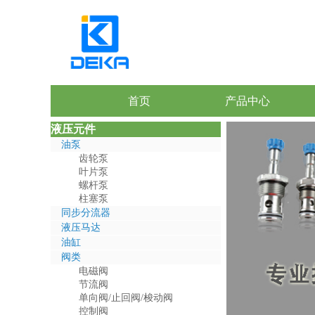
首页
产品中心
液压元件
油泵
齿轮泵
叶片泵
螺杆泵
柱塞泵
同步分流器
液压马达
油缸
阀类
电磁阀
节流阀
单向阀/止回阀/梭动阀
控制阀