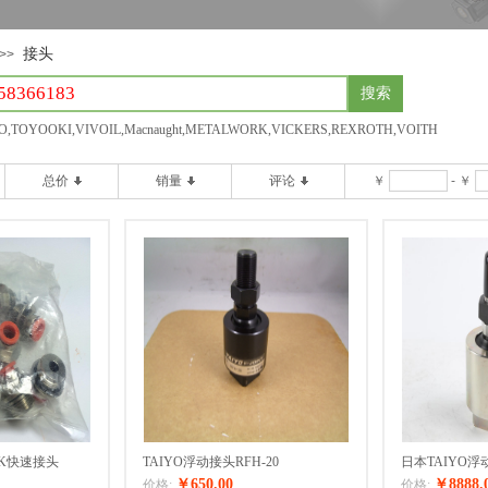
接头
>>
搜索
,TOYOOKI,VIVOIL,Macnaught,METALWORK,VICKERS,REXROTH,VOITH
总价
销量
评论
￥
-
￥
RK快速接头
TAIYO浮动接头RFH-20
日本TAIYO浮动
￥650.00
￥8888.
价格:
价格: