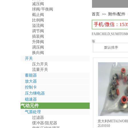
减压阀
球阀/平衡阀
首页
附件/配件
>>
截止阀
比例阀
溢流阀
调节阀
FAIRCHILD,SUMITOMO
插装阀
等
升降阀
调压阀
默认排序
换向阀
开关
压力开关
流量开关
蓄能器
放大器
控制卡
压力继电器
稳速器
气动元件
气源处理
过滤器
意大利METALWO
缓冲器/阻尼器
2L01010