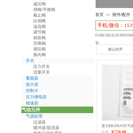
减压阀
球阀/平衡阀
首页
附件/配件
>>
截止阀
比例阀
溢流阀
调节阀
FAIRCHILD,SUMITOMO
插装阀
等
升降阀
调压阀
默认排序
换向阀
开关
压力开关
流量开关
蓄能器
放大器
控制卡
压力继电器
稳速器
气动元件
气源处理
过滤器
意大利GIMATIC气夹
缓冲器/阻尼器
￥750.00
价格: