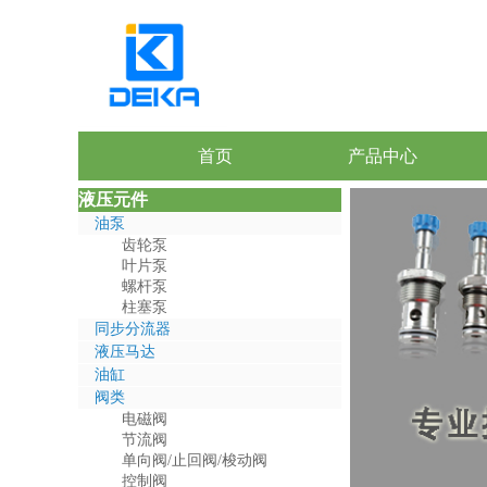
首页
产品中心
液压元件
油泵
齿轮泵
叶片泵
螺杆泵
柱塞泵
同步分流器
液压马达
油缸
阀类
电磁阀
节流阀
单向阀/止回阀/梭动阀
控制阀