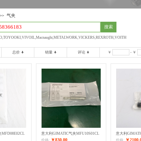
气夹
>>
搜索
,TOYOOKI,VIVOIL,Macnaught,METALWORK,VICKERS,REXROTH,VOITH
总价
销量
评论
￥
-
￥
MFD08E02CL
意大利GIMATIC气夹MFU10S01CL
意大利GIMATI
￥830.00
￥2100.
价格:
价格: