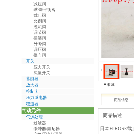
减压阀
球阀/平衡阀
截止阀
比例阀
溢流阀
调节阀
插装阀
升降阀
调压阀
换向阀
开关
压力开关
流量开关
蓄能器
❤ 收藏
放大器
控制卡
压力继电器
商品信息
稳速器
气动元件
商品描述
气源处理
过滤器
日本HIROSE截止阀
缓冲器/阻尼器