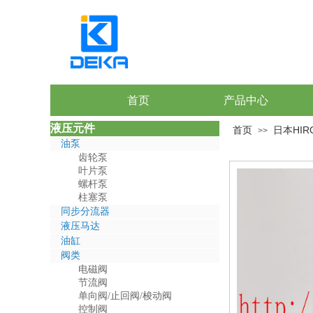
首页
产品中心
液压元件
首页
日本HIRO
>>
油泵
齿轮泵
叶片泵
螺杆泵
柱塞泵
同步分流器
液压马达
油缸
阀类
电磁阀
节流阀
单向阀/止回阀/梭动阀
控制阀