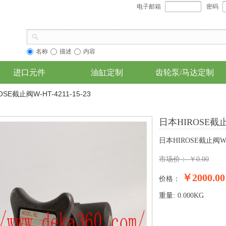
电子邮箱
密码
名称
描述
内容
进口元件
油缸定制
齿轮泵/马达定制
SE截止阀W-HT-4211-15-23
日本HIROSE截止阀W
日本HIROSE截止阀W-HT
市场价：
￥
0.00
￥2000.00
价格：
重量:
0.000
KG